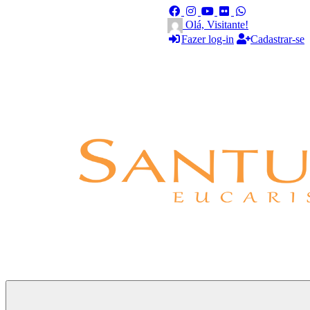
Olá, Visitante!
Fazer log-in
Cadastrar-se