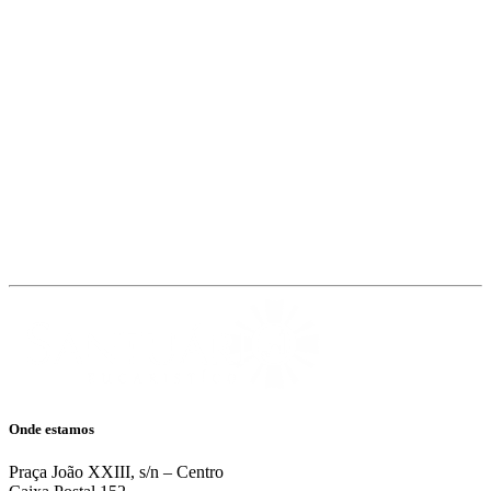
Ilustração por vectorjuice.
Criar conta
Já tenho conta
Onde estamos
Praça João XXIII, s/n – Centro