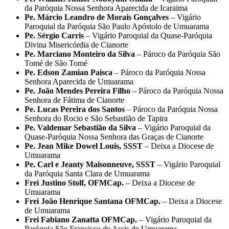
da Paróquia Nossa Senhora Aparecida de Icaraima
Pe. Márcio Leandro de Morais Gonçalves
– Vigário
Paroquial da Paróquia São Paulo Apóstolo de Umuarama
Pe. Sérgio Carris
– Vigário Paroquial da Quase-Paróquia
Divina Misericórdia de Cianorte
Pe. Marciano Monteiro da Silva
– Pároco da Paróquia São
Tomé de São Tomé
Pe. Edson Zamian Paisca
– Pároco da Paróquia Nossa
Senhora Aparecida de Umuarama
Pe. João Mendes Pereira Filho
– Pároco da Paróquia Nossa
Senhora de Fátima de Cianorte
Pe. Lucas Pereira dos Santos
– Pároco da Paróquia Nossa
Senhora do Rocio e São Sebastião de Tapira
Pe. Valdemar Sebastião da Silva
– Vigário Paroquial da
Quase-Paróquia Nossa Senhora das Graças de Cianorte
Pe. Jean Mike Dowel Louis, SSST
– Deixa a Diocese de
Umuarama
Pe. Carl e Jeanty Maisonneuve,
SSST
– Vigário Paroquial
da Paróquia Santa Clara de Umuarama
Frei Justino Stolf, OFMCap.
– Deixa a Diocese de
Umuarama
Frei João Henrique Santana OFMCap.
– Deixa a Diocese
de Umuarama
Frei Fabiano Zanatta OFMCap.
– Vigário Paroquial da
Paróquia São Francisco de Assis de Umuarama