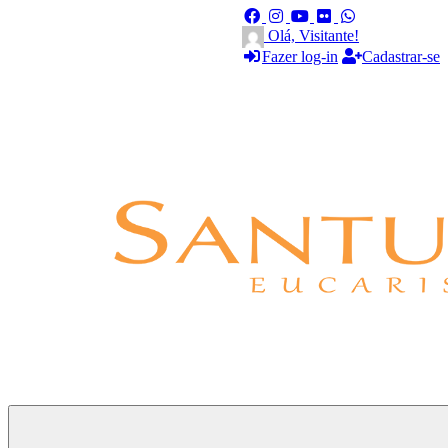
Olá, Visitante!
Fazer log-in
Cadastrar-se