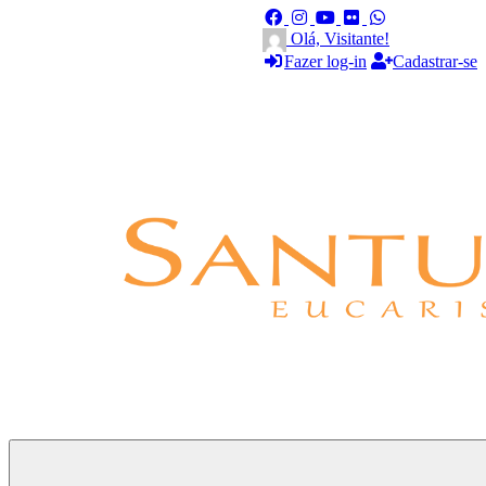
Olá, Visitante!
Fazer log-in
Cadastrar-se