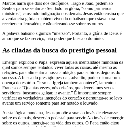
Marcos narra que dois dos discípulos, Tiago e João, pedem ao
Senhor para se sentar ao Seu lado na glória, “como primeiros-
ministros”, causando indignação nos demais. Jesus então ensina que
a verdadeira glória se obtém vivendo o batismo que estava para
receber em Jerusalém, e não elevando-se sobre os outros.
A palavra batismo significa “imersão”. Portanto, a glória de Deus é
amor que se faz serviço, não poder que busca o domínio.
As ciladas da busca do prestígio pessoal
Emergir, explicou o Papa, expressa aquela mentalidade mundana da
qual somos sempre tentados: viver todas as coisas, até mesmo as
relações, para alimentar a nossa ambição, para subir os degraus do
sucesso. A busca do prestígio pessoal, advertiu, pode se tornar uma
doença do espírito. “Isso na Igreja também acontece”, lamentou
Francisco: “Quantas vezes, nós cristãos, que deveríamos ser os
servidores, buscamos galgar, ir avante.” É importante sempre
verificar as verdadeiras intenções do coração e perguntar-se se levo
avante um serviço somente para ser notado e louvado.
A esta lógica mundana, Jesus propõe a sua: ao invés de elevar-se
sobre os demais, descer do pedestal para servir. Ao invés de emergir
sobre os outros, imergir-se na vida dos outros. O Papa então citou